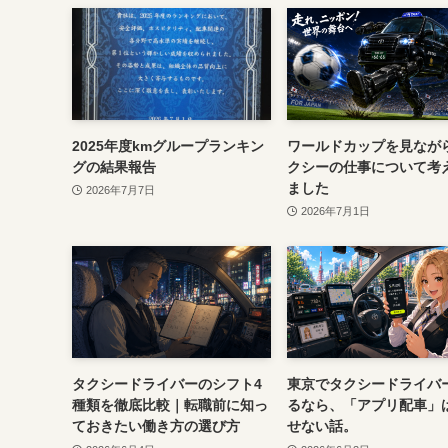
2025年度kmグループランキン
ワールドカップを見なが
グの結果報告
クシーの仕事について考
ました
2026年7月7日
2026年7月1日
タクシードライバーのシフト4
東京でタクシードライバ
種類を徹底比較｜転職前に知っ
るなら、「アプリ配車」
ておきたい働き方の選び方
せない話。