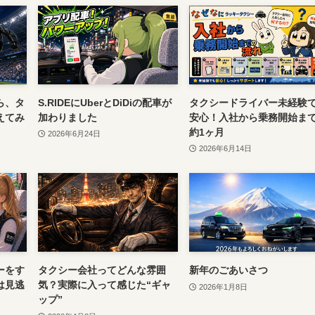
ら、タ
S.RIDEにUberとDiDiの配車が
タクシードライバー未経験
えてみ
加わりました
安心！入社から乗務開始ま
約1ヶ月
2026年6月24日
2026年6月14日
ーをす
タクシー会社ってどんな雰囲
新年のごあいさつ
は見逃
気？実際に入って感じた“ギャ
2026年1月8日
ップ”